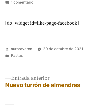
por
en
1 comentario
TURRÓN
DE
[do_widget id=like-page-facebook]
FRUTOS
SECOS
Publicado
auroraveron
20 de octubre de 2021
por
Publicado
Pastas
en
Entrada
Entrada anterior
anterior:
Nuevo turrón de almendras
Navegación
de