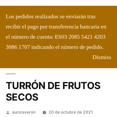
Saltar
al
Los pedidos realizados se enviarán tras
contenido
Carmelitas de Maluenda
Dulces
recibir el pago por transferencia bancaria en
elaborados en el Convento
el número de cuenta: ES03 2085 5421 4203
Bienvenidos
3086 1707 indicando el número de pedido.
Dismiss
TURRÓN DE FRUTOS
SECOS
Publicado
auroraveron
20 de octubre de 2021