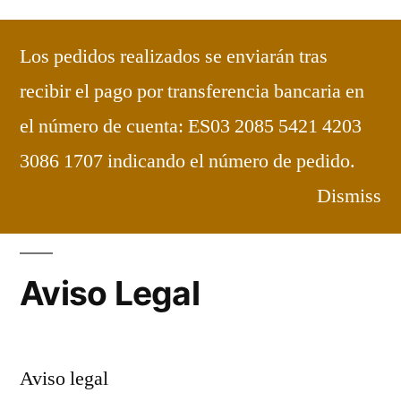
Saltar
al
Los pedidos realizados se enviarán tras
contenido
Carmelitas de Maluenda
Dulces
recibir el pago por transferencia bancaria en
elaborados en el Convento
el número de cuenta: ES03 2085 5421 4203
Bienvenidos
3086 1707 indicando el número de pedido.
Dismiss
Aviso Legal
Aviso legal