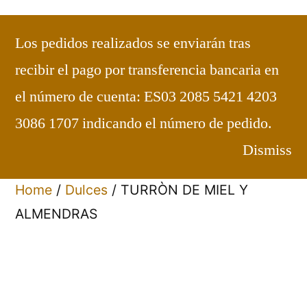
Saltar
al
Los pedidos realizados se enviarán tras
contenido
Carmelitas de Maluenda
Dulces
recibir el pago por transferencia bancaria en
elaborados en el Convento
el número de cuenta: ES03 2085 5421 4203
Bienvenidos
3086 1707 indicando el número de pedido.
Dismiss
Home
/
Dulces
/ TURRÒN DE MIEL Y
ALMENDRAS