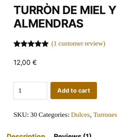
TURRÒN DE MIEL Y
ALMENDRAS
(
1
customer review)
Rated
1
5.00
out of 5
12,00
€
based on
customer
rating
TURRÒN
Add to cart
DE
MIEL
SKU:
30
Categories:
Dulces
,
Turrones
Y
ALMENDRAS
Description
Reviews (1)