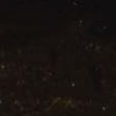
ornamentación es muy sobria con pilastras y
entablamento de molduraciones rectas.
Destaca el retablo mayor de estilo barroco
dedicado a san José.