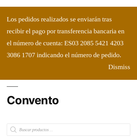
Saltar
al
Los pedidos realizados se enviarán tras
contenido
Carmelitas de Maluenda
Dulces
recibir el pago por transferencia bancaria en
elaborados en el Convento
el número de cuenta: ES03 2085 5421 4203
Bienvenidos
3086 1707 indicando el número de pedido.
Dismiss
Convento
Búsqueda
de