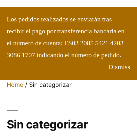
Saltar
al
Los pedidos realizados se enviarán tras
contenido
Carmelitas de Maluenda
Dulces
recibir el pago por transferencia bancaria en
elaborados en el Convento
el número de cuenta: ES03 2085 5421 4203
Bienvenidos
3086 1707 indicando el número de pedido.
Dismiss
Home
/ Sin categorizar
Sin categorizar